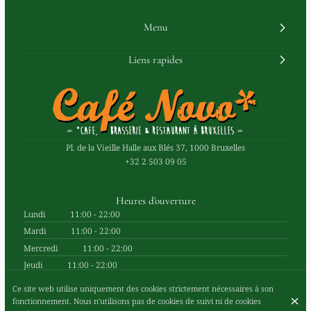
Menu
Liens rapides
Pl. de la Vieille Halle aux Blés 37, 1000 Bruxelles
+32 2 503 09 05
Heures d'ouverture
Lundi
11:00 - 22:00
Mardi
11:00 - 22:00
Mercredi
11:00 - 22:00
Jeudi
11:00 - 22:00
Vendredi
11:00 - 22:00
Ce site web utilise uniquement des cookies strictement nécessaires à son
Samedi
11:00 - 22:00
fonctionnement. Nous n'utilisons pas de cookies de suivi ni de cookies