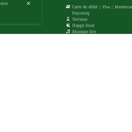
okies
Carte de débit
Visa
Masterca
Payconiq
Terrasse
Happy hour
Musique live
Animaux acceptés