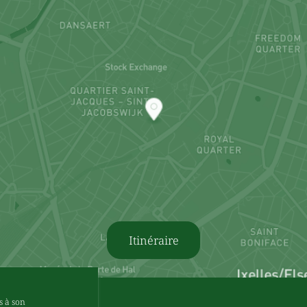
Itinéraire
s à son